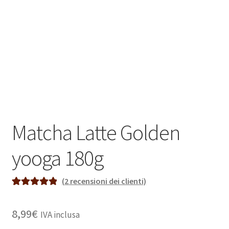
Matcha Latte Golden
yooga 180g
(
2
recensioni dei clienti)
Valutato
2
5.00
su 5 su base
8,99
€
IVA inclusa
di
recensioni