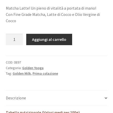
Matcha Latte! Un pieno di vitalità a portata di mano!
Con Fine Grade Matcha, Latte di Cocco e Olio Vergine di
Cocco
Matcha
A
Aggiungi al carrello
Latte
l
Golden
t
yooga
e
180g
r
COD:
0897
Categoria:
Golden Yooga
quantità
n
Tag:
Golden Milk
,
Prima colazione
a
t
i
v
Descrizione
e
:
Tabella nutrizionale (Valori medi per 100g)