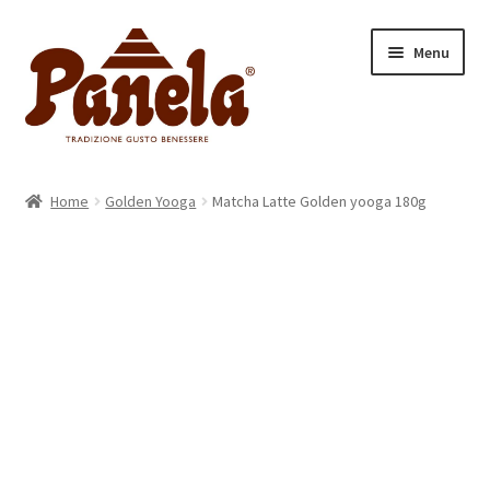
Vai
Vai
Menu
alla
al
navigazione
contenuto
Home
Home
Golden Yooga
Matcha Latte Golden yooga 180g
Espandi
Categorie
il
menu
Espandi
Prodotti
child
il
menu
Chi siamo
child