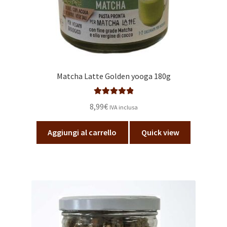
Matcha Latte Golden yooga 180g
Valutato
5.00
8,99
€
IVA inclusa
su 5
Aggiungi al carrello
Quick view