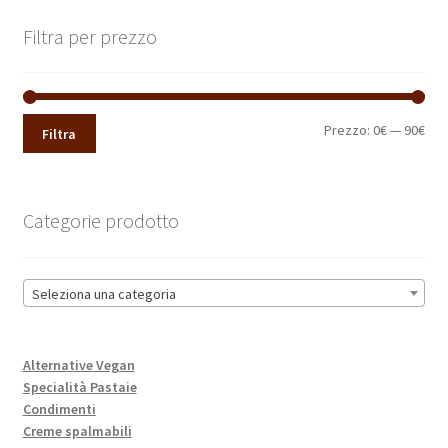
Filtra per prezzo
Pre
Pre
Prezzo:
0€
—
90€
Filtra
Min
Max
Categorie prodotto
Seleziona una categoria
Alternative Vegan
Specialità Pastaie
Condimenti
Creme spalmabili