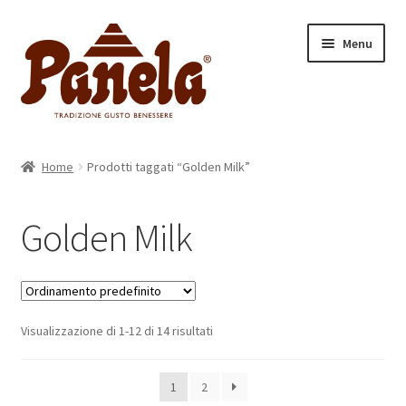
Vai
Vai
Menu
alla
al
navigazione
contenuto
Home
Home
Prodotti taggati “Golden Milk”
Espandi
Categorie
il
Golden Milk
menu
Espandi
Prodotti
child
il
menu
Chi siamo
child
Visualizzazione di 1-12 di 14 risultati
1
2