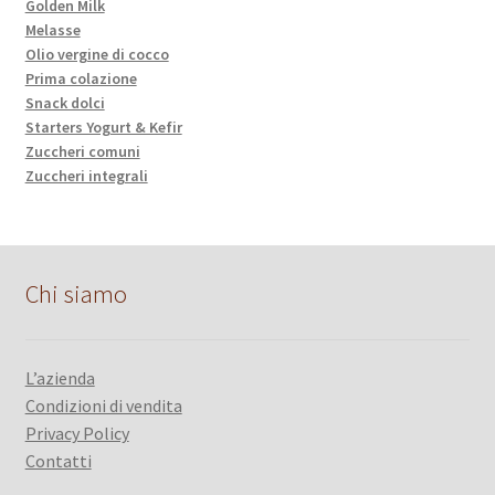
Golden Milk
Melasse
Olio vergine di cocco
Prima colazione
Snack dolci
Starters Yogurt & Kefir
Zuccheri comuni
Zuccheri integrali
Chi siamo
L’azienda
Condizioni di vendita
Privacy Policy
Contatti