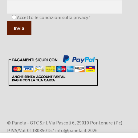
Accetto le condizioni sulla privacy?
A
l
t
e
r
n
a
t
i
v
© Panela - GTC S.r.l. Via Pascoli 6, 29010 Pontenure (Pc)
e
P.IVA/Vat 01180350157 info@panela.it 2026
:
Privacy Policy
.