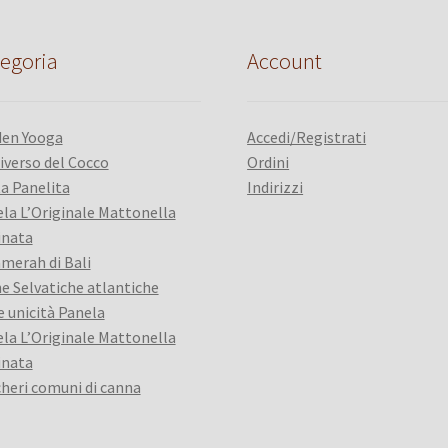
egoria
Account
den Yooga
Accedi/Registrati
iverso del Cocco
Ordini
a Panelita
Indirizzi
la L’Originale Mattonella
inata
merah di Bali
e Selvatiche atlantiche
e unicità Panela
la L’Originale Mattonella
inata
heri comuni di canna