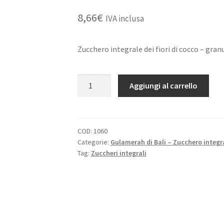
8,66
€
IVA inclusa
Zucchero integrale dei fiori di cocco – gran
GULAMERAH
A
Aggiungi al carrello
DI
l
BALI
t
500G
e
BIOLOGICO
r
COD:
1060
Categorie:
Gulamerah di Bali – Zucchero integra
quantità
n
Tag:
Zuccheri integrali
a
t
i
v
e
: