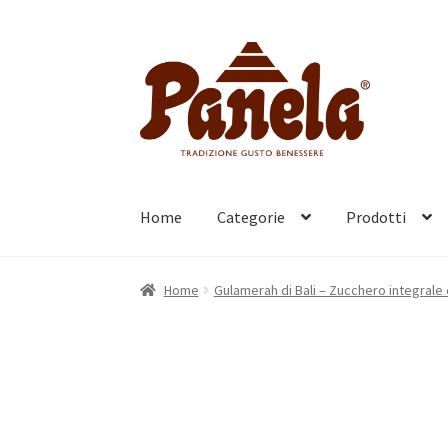
Vai
Vai
alla
al
navigazione
contenuto
Home
Categorie
Prodotti
Home
Gulamerah di Bali – Zucchero integrale d