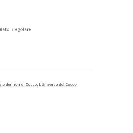
ulato irregolare
le dei fiori di Cocco
,
L'Universo del Cocco