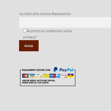
Iscriviti alla nostra Newsletter
Accetto le condizioni sulla
privacy?
A
l
t
e
r
n
a
t
i