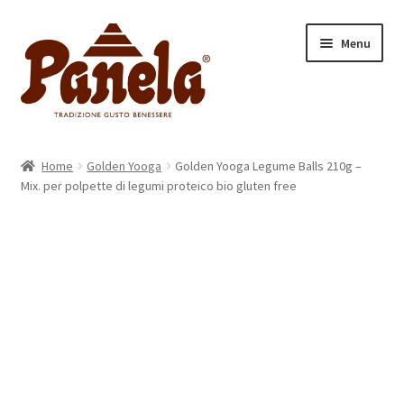
Vai
Vai
Menu
alla
al
navigazione
contenuto
Home
Home
Golden Yooga
Golden Yooga Legume Balls 210g –
Espandi
Mix. per polpette di legumi proteico bio gluten free
Categorie
il
menu
Espandi
Prodotti
child
il
menu
Chi siamo
child