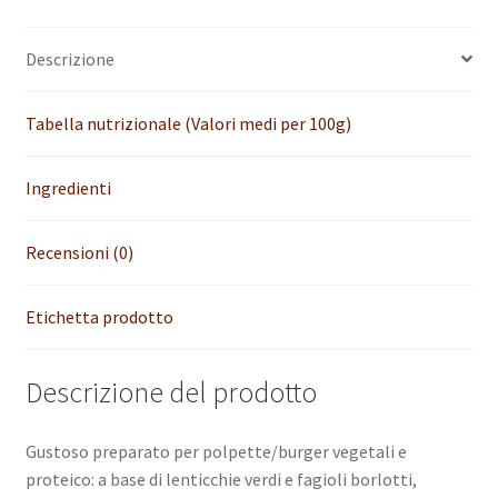
polpette
i
di
v
Descrizione
legumi
e
proteico
:
bio
Tabella nutrizionale (Valori medi per 100g)
gluten
free
Ingredienti
quantità
Recensioni (0)
Etichetta prodotto
Descrizione del prodotto
Gustoso preparato per polpette/burger vegetali e
proteico: a base di lenticchie verdi e fagioli borlotti,