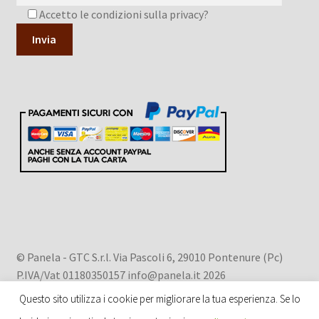
Accetto le condizioni sulla privacy?
A
l
t
e
r
n
a
t
i
v
© Panela - GTC S.r.l. Via Pascoli 6, 29010 Pontenure (Pc)
e
P.IVA/Vat 01180350157 info@panela.it 2026
:
Privacy Policy
.
Questo sito utilizza i cookie per migliorare la tua esperienza. Se lo