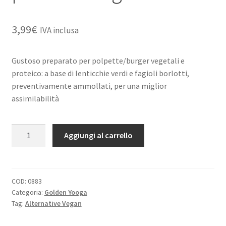
3,99
€
IVA inclusa
Gustoso preparato per polpette/burger vegetali e
proteico: a base di lenticchie verdi e fagioli borlotti,
preventivamente ammollati, per una miglior
assimilabilità
Golden
A
Aggiungi al carrello
Yooga
l
Legume
t
Balls
e
210g
r
COD:
0883
Categoria:
Golden Yooga
-
n
Tag:
Alternative Vegan
Mix.
a
per
t