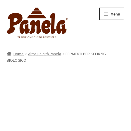
Vai
Vai
Menu
alla
al
navigazione
contenuto
Home
Home
Altre unicità Panela
FERMENTI PER KEFIR 5G
Espandi
BIOLOGICO
Categorie
il
menu
Espandi
Prodotti
child
il
menu
Chi siamo
child