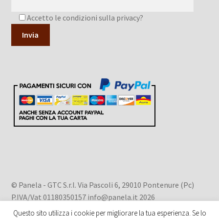
Accetto le condizioni sulla privacy?
A
l
t
e
r
n
a
t
i
v
© Panela - GTC S.r.l. Via Pascoli 6, 29010 Pontenure (Pc)
e
P.IVA/Vat 01180350157 info@panela.it 2026
:
Privacy Policy
.
Questo sito utilizza i cookie per migliorare la tua esperienza. Se lo