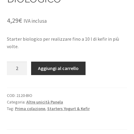
4,29
€
IVA inclusa
Starter biologico per realizzare fino a 10 l di kefir in più
volte.
FERMENTI
A
Aggiungi al carrello
PER
l
KEFIR
t
5G
e
BIOLOGICO
r
COD:
2120-BIO
Categoria:
Altre unicità Panela
quantità
n
Tag:
Prima colazione
,
Starters Yogurt & Kefir
a
t
i
v