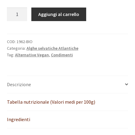
INSAPORITORE
A
Aggiungi al carrello
MIX
l
5
t
ALGHE
e
40G
r
COD:
1962-BIO
Categoria:
Alghe selvatiche Atlantiche
BIOLOGICO
n
Tag:
Alternative Vegan
,
Condimenti
quantità
a
t
i
v
Descrizione
e
:
Tabella nutrizionale (Valori medi per 100g)
Ingredienti